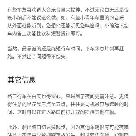
有些车友喜欢调大音乐音量来提神，不过无论白天还是夜
晚小编都不建议这么做。如，有些小青年车里的DJ音乐
从外面就能听到，您想他还能听见您鸣笛吗。小编建议您
车内备上功能性饮料短暂提神即可。
当然，最靠谱的还是缩短行车时间，下车休息片刻再赶
路。不然出了问题得不偿失。
其它信息
路口行车在白天也得留心，只是到了夜间更需注意。更值
得注意的是凌晨三点至五点，往往是司机最容易瞌睡的时
间，这时可以在进入路口前打开双闪提醒其他车辆。
此外，驶出路口切忌猛起步，因为其他车辆很有可能夜晚
注意力不集中导致剐蹭事故发生。超过旁边车辆，能观察