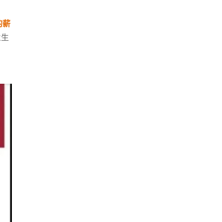
的薪
业生