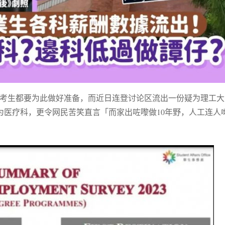
少应届考生都要为此做好准备，而近日连登讨论区流出一份疑为理工
均为医疗科，更令网民苦笑直言「而家出咗嚟做10年野，人工连人