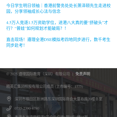
今日学生明日领袖｜香港前警务处处长萧泽颐先生走进校
园，分享领袖成长心法与信念
4.5万人竞逐1.5万资助学位，进港八大真的要“挤破头”才
行？“普娃”如何规划才能破局？！
直击现场！遵理全港DSE模拟考四地同步进行，数千考生
同步赴考！
© 2025 遵理国际教育（深圳）有限公司 |
免责声明
精英汇集团控股有限公司成员 (上市编号：1775)
深圳市福田区新洲路东深圳国际商会大厦Ｂ座20楼Ｂ室
0755-2390-8780