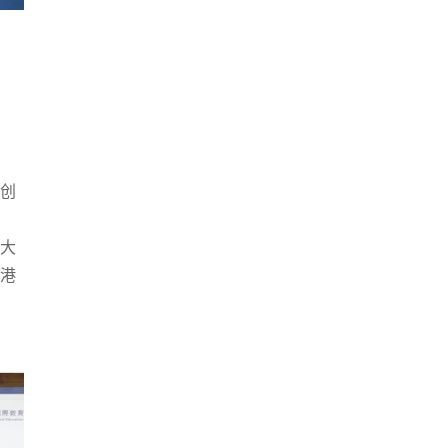
创
大
港