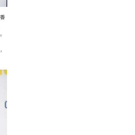
香
。
，