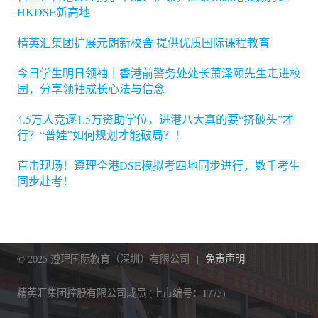
HKDSE新高地
精英汇集团扩展元朗新校舍 提供优质国际课程教育
今日学生明日领袖｜香港前警务处处长萧泽颐先生走进校
园，分享领袖成长心法与信念
4.5万人竞逐1.5万资助学位，进港八大真的要“挤破头”才
行？“普娃”如何规划才能破局？！
直击现场！遵理全港DSE模拟考四地同步进行，数千考生
同步赴考！
© 2025 遵理国际教育（深圳）有限公司 |
免责声明
精英汇集团控股有限公司成员 (上市编号：1775)